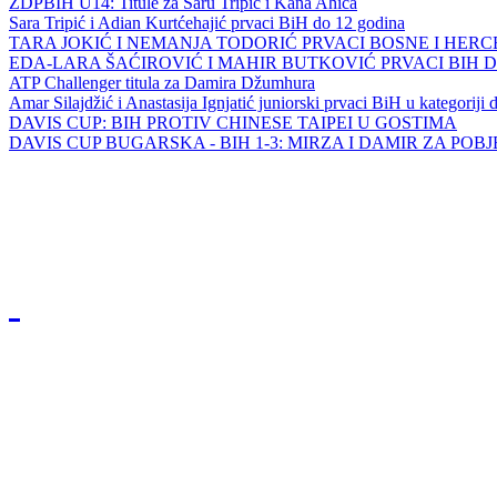
ZDPBIH U14: Titule za Saru Tripić i Kana Ahića
Sara Tripić i Adian Kurtćehajić prvaci BiH do 12 godina
TARA JOKIĆ I NEMANJA TODORIĆ PRVACI BOSNE I HER
EDA-LARA ŠAĆIROVIĆ I MAHIR BUTKOVIĆ PRVACI BIH 
ATP Challenger titula za Damira Džumhura
Amar Silajdžić i Anastasija Ignjatić juniorski prvaci BiH u kategoriji
DAVIS CUP: BIH PROTIV CHINESE TAIPEI U GOSTIMA
DAVIS CUP BUGARSKA - BIH 1-3: MIRZA I DAMIR ZA POB