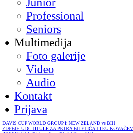
Junior
Professional
Seniors
Multimedija
Foto galerije
Video
Audio
Kontakt
Prijava
DAVIS CUP WORLD GROUP I: NEW ZELAND vs BIH
ZDPBIH U18: TITULE ZA PETRA BILETIĆA I TEU KOVAČEV