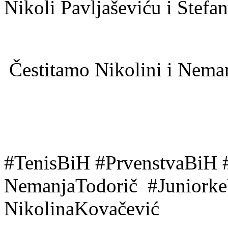
Nikoli Pavljaševiću i Stefa
Čestitamo Nikolini i Neman
#TenisBiH #PrvenstvaBiH 
NemanjaTodorič #Juniork
NikolinaKovačević