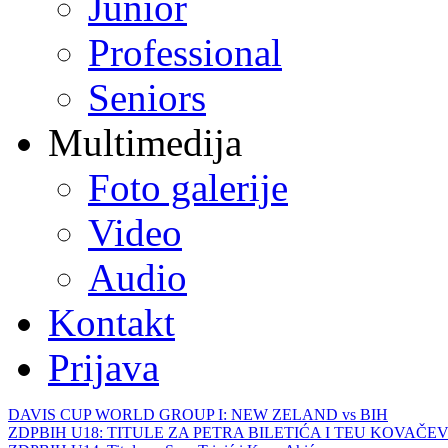
Junior
Professional
Seniors
Multimedija
Foto galerije
Video
Audio
Kontakt
Prijava
DAVIS CUP WORLD GROUP I: NEW ZELAND vs BIH
ZDPBIH U18: TITULE ZA PETRA BILETIĆA I TEU KOVAČEV