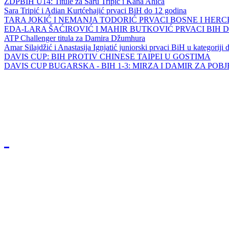
ZDPBIH U14: Titule za Saru Tripić i Kana Ahića
Sara Tripić i Adian Kurtćehajić prvaci BiH do 12 godina
TARA JOKIĆ I NEMANJA TODORIĆ PRVACI BOSNE I HER
EDA-LARA ŠAĆIROVIĆ I MAHIR BUTKOVIĆ PRVACI BIH 
ATP Challenger titula za Damira Džumhura
Amar Silajdžić i Anastasija Ignjatić juniorski prvaci BiH u kategoriji
DAVIS CUP: BIH PROTIV CHINESE TAIPEI U GOSTIMA
DAVIS CUP BUGARSKA - BIH 1-3: MIRZA I DAMIR ZA POB