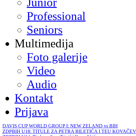
Junior
Professional
Seniors
Multimedija
Foto galerije
Video
Audio
Kontakt
Prijava
DAVIS CUP WORLD GROUP I: NEW ZELAND vs BIH
ZDPBIH U18: TITULE ZA PETRA BILETIĆA I TEU KOVAČEV