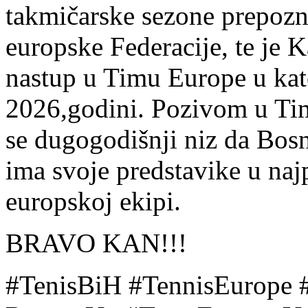
takmičarske sezone prepozna
europske Federacije, te je 
nastup u Timu Europe u kate
2026,godini. Pozivom u Ti
se dugogodišnji niz da Bosn
ima svoje predstavike u naj
europskoj ekipi.
BRAVO KAN!!!
#TenisBiH #TennisEurope 