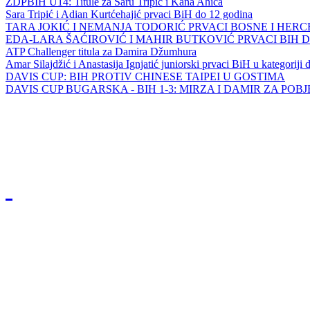
ZDPBIH U14: Titule za Saru Tripić i Kana Ahića
Sara Tripić i Adian Kurtćehajić prvaci BiH do 12 godina
TARA JOKIĆ I NEMANJA TODORIĆ PRVACI BOSNE I HER
EDA-LARA ŠAĆIROVIĆ I MAHIR BUTKOVIĆ PRVACI BIH 
ATP Challenger titula za Damira Džumhura
Amar Silajdžić i Anastasija Ignjatić juniorski prvaci BiH u kategoriji
DAVIS CUP: BIH PROTIV CHINESE TAIPEI U GOSTIMA
DAVIS CUP BUGARSKA - BIH 1-3: MIRZA I DAMIR ZA POB