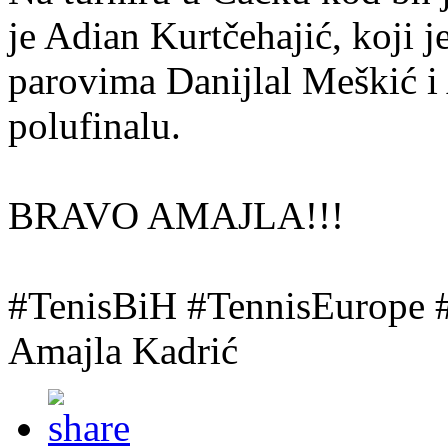
je Adian Kurtčehajić, koji j
parovima Danijlal Meškić i 
polufinalu.
BRAVO AMAJLA!!!
#TenisBiH #TennisEurope
Amajla Kadrić