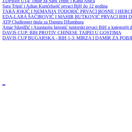
ZDPBIH U14: Titule za Saru Tripić i Kana Ahića
Sara Tripić i Adian Kurtćehajić prvaci BiH do 12 godina
TARA JOKIĆ I NEMANJA TODORIĆ PRVACI BOSNE I HER
EDA-LARA ŠAĆIROVIĆ I MAHIR BUTKOVIĆ PRVACI BIH 
ATP Challenger titula za Damira Džumhura
Amar Silajdžić i Anastasija Ignjatić juniorski prvaci BiH u kategoriji
DAVIS CUP: BIH PROTIV CHINESE TAIPEI U GOSTIMA
DAVIS CUP BUGARSKA - BIH 1-3: MIRZA I DAMIR ZA POB