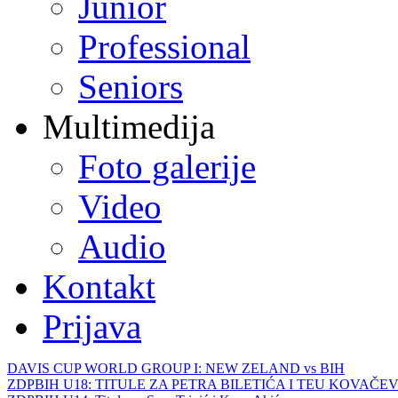
Junior
Professional
Seniors
Multimedija
Foto galerije
Video
Audio
Kontakt
Prijava
DAVIS CUP WORLD GROUP I: NEW ZELAND vs BIH
ZDPBIH U18: TITULE ZA PETRA BILETIĆA I TEU KOVAČEV