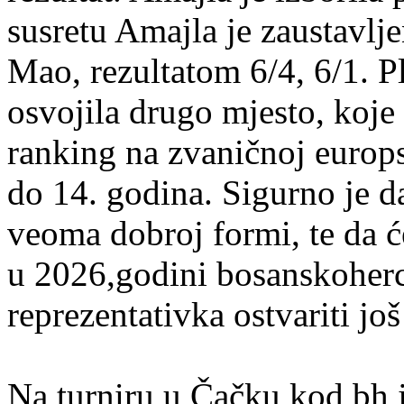
susretu Amajla je zaustavlj
Mao, rezultatom 6/4, 6/1. 
osvojila drugo mjesto, koje 
ranking na zvaničnoj europsk
do 14. godina. Sigurno je d
veoma dobroj formi, te da 
u 2026,godini bosanskoher
reprezentativka ostvariti još
Na turniru u Čačku kod bh ju